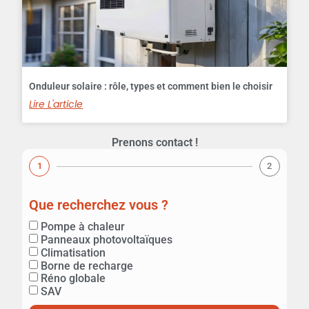
Onduleur solaire : rôle, types et comment bien le choisir
Lire L'article
Prenons contact !
1
2
Que recherchez vous ?
Pompe à chaleur
Panneaux photovoltaïques
💬 Xavier - Happy Confort
Climatisation
Répond en quelques secondes
Borne de recharge
Réno globale
SAV
Bonjour ! Je suis Xavier. Comment