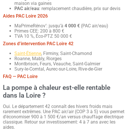
maison via gaines
PAC air/eau
: remplacement chaudière, prix sur devis
Aides PAC Loire 2026
MaPrimeRénov’: jusqu’à
4 000 €
(PAC air/eau)
Primes CEE: 200 à 800 €
TVA 10 %, Éco-PTZ 50 000 €
Zones d’intervention PAC Loire 42
Saint-Étienne
, Firminy, Saint-Chamond
Roanne, Mably, Riorges
Montbrison, Feurs, Veauche, Saint-Galmier
Sury-le-Comtal, Aurec-sur-Loire, Rive-de-Gier
FAQ — PAC Loire
La pompe à chaleur est-elle rentable
dans la Loire ?
Oui. Le département 42 connaît des hivers froids mais
rarement extrêmes. Une PAC air/air (COP 3 à 5) vous permet
d’économiser 900 à 1 500 €/an versus chauffage électrique
classique. Retour sur investissement: 4 à 7 ans avec les
aides.