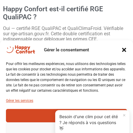
Happy Confort est-il certifié RGE
QualiPAC ?
Oui — certifié RGE QualiPAC et QualiClimaFroid. Vérifiable
sur rge-artisan.gouv.fr. Cette double certification est
indispensable pour débloquer les primes CEE.
📞
04 28 04 01 12
— Devis PAC Loire (42) gratuit sous 24h.
Gérer le consentement
Happy Confort RGE.
💬 Xavier - Happy Confort
Pour en savoir plus sur les aides disponibles, consultez le
Répond en quelques secondes
Pour offrir les meilleures expériences, nous utilisons des technologies telles
site officiel
France Rénov’
.
que les cookies pour stocker et/ou accéder aux informations des appareils.
Le fait de consentir à ces technologies nous permettra de traiter des
Happy Confort intervient pour l’installation de pompes à
données telles que le comportement de navigation ou les ID uniques sur ce
Bonjour ! Je suis Xavier. Comment
chaleur partout dans le département:
Roanne
,
Rive-de-Gier
,
site. Le fait de ne pas consentir ou de retirer son consentement peut avoir
puis-je vous aider aujourd'hui ? 😊
Aurec-sur-Loire
,
Saint-Paul-en-Cornillon
,
Unieux
et
La
X
un effet négatif sur certaines caractéristiques et fonctions.
Ricamarie
.
🔥 PAC air/eau
❄️ Climatisation
Gérer les services
☀️ Photovoltaïque
♨️ Poêle
✕
Accepter
Besoin d'une clim pour cet été
? Je réponds à vos questions
🔌 Borne IRVE
🏠 Rénovation
👋
Refuser