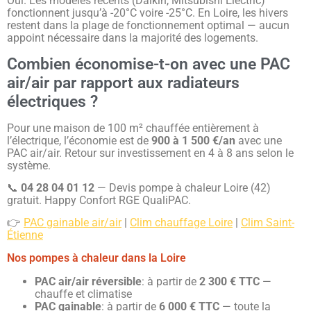
Oui. Les modèles récents (Daikin, Mitsubishi Electric)
fonctionnent jusqu’à -20°C voire -25°C. En Loire, les hivers
restent dans la plage de fonctionnement optimal — aucun
appoint nécessaire dans la majorité des logements.
Combien économise-t-on avec une PAC
air/air par rapport aux radiateurs
électriques ?
Pour une maison de 100 m² chauffée entièrement à
l’électrique, l’économie est de
900 à 1 500 €/an
avec une
PAC air/air. Retour sur investissement en 4 à 8 ans selon le
système.
📞
04 28 04 01 12
— Devis pompe à chaleur Loire (42)
gratuit. Happy Confort RGE QualiPAC.
👉
PAC gainable air/air
|
Clim chauffage Loire
|
Clim Saint-
Étienne
Nos pompes à chaleur dans la Loire
PAC air/air réversible
: à partir de
2 300 € TTC
—
chauffe et climatise
PAC gainable
: à partir de
6 000 € TTC
— toute la