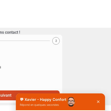
ns contact !
2
s
uivant
💬 Xavier - Happy Confort
✕
Répond en quelques secondes