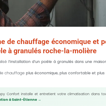
e de chauffage économique et p
le à granulés roche-la-molière
lisé
l’installation d’un poêle à granulés dans une maison
n de chauffage
plus économique, plus confortable et plus s
y Confort installe et entretient votre climatisation dans t
ation à Saint-Étienne →