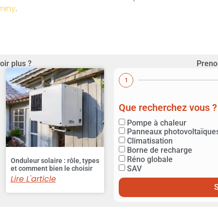
rminy
.
oir plus ?
Preno
1
Que recherchez vous ?
Pompe à chaleur
Panneaux photovoltaïque
Climatisation
Borne de recharge
Réno globale
Onduleur solaire : rôle, types
SAV
et comment bien le choisir
Lire L'article
S