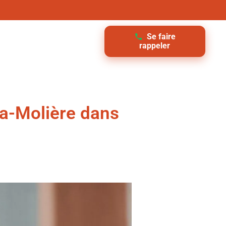
Se faire
rappeler
la-Molière dans