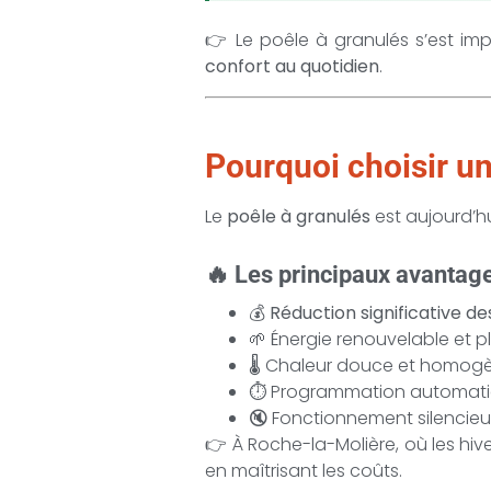
👉 Le poêle à granulés s’est 
confort au quotidien
.
Pourquoi choisir un
Le
poêle à granulés
est aujourd’hu
🔥 Les principaux avantage
💰
Réduction significative d
🌱 Énergie renouvelable et 
🌡️ Chaleur douce et homog
⏱️ Programmation automat
🔇 Fonctionnement silencieu
👉 À Roche-la-Molière, où les hiv
en maîtrisant les coûts.