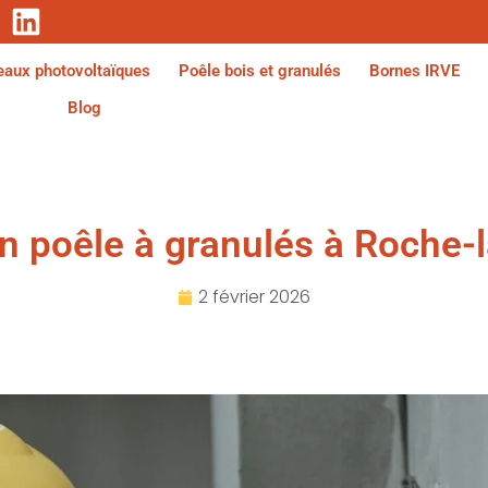
aux photovoltaïques
Poêle bois et granulés
Bornes IRVE
Blog
’un poêle à granulés à Roche-
2 février 2026