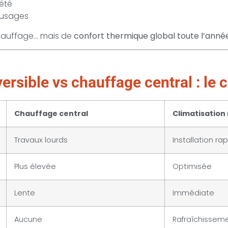
été
 usages
chauffage… mais de
confort thermique global toute l’anné
versible vs chauffage central : le 
Chauffage central
Climatisation 
Travaux lourds
Installation ra
Plus élevée
Optimisée
Lente
Immédiate
Aucune
Rafraîchissem