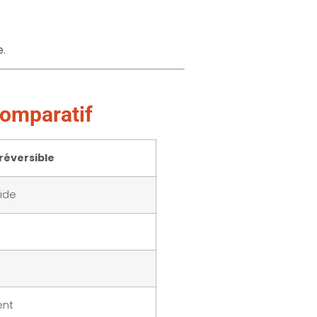
e
.
comparatif
réversible
pide
ent