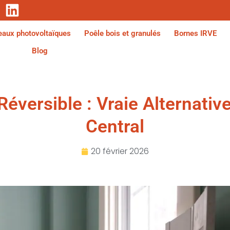
aux photovoltaïques
Poêle bois et granulés
Bornes IRVE
Blog
Réversible : Vraie Alternati
Central
20 février 2026