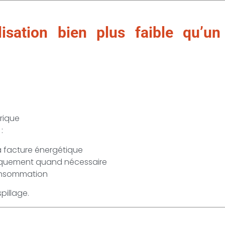
isation bien plus faible qu’un
s
rique
:
a facture énergétique
niquement quand nécessaire
rconsommation
pillage.