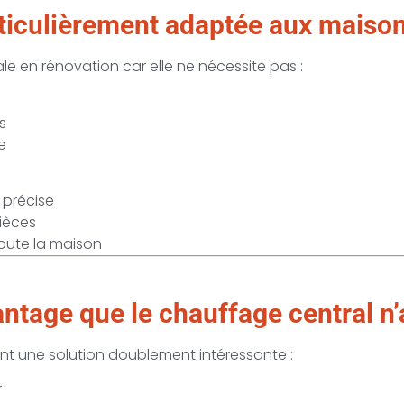
rticulièrement adaptée aux maison
éale en rénovation car elle ne nécessite pas :
s
e
 précise
pièces
oute la maison
vantage que le chauffage central n’
ient une solution doublement intéressante :
r