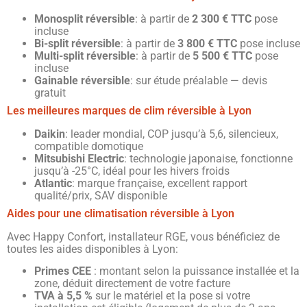
Monosplit réversible
: à partir de
2 300 € TTC
pose
incluse
Bi-split réversible
: à partir de
3 800 € TTC
pose incluse
Multi-split réversible
: à partir de
5 500 € TTC
pose
incluse
Gainable réversible
: sur étude préalable — devis
gratuit
Les meilleures marques de clim réversible à Lyon
Daikin
: leader mondial, COP jusqu’à 5,6, silencieux,
compatible domotique
Mitsubishi Electric
: technologie japonaise, fonctionne
jusqu’à -25°C, idéal pour les hivers froids
Atlantic
: marque française, excellent rapport
qualité/prix, SAV disponible
Aides pour une climatisation réversible à Lyon
Avec Happy Confort, installateur RGE, vous bénéficiez de
toutes les aides disponibles à Lyon:
Primes CEE
: montant selon la puissance installée et la
zone, déduit directement de votre facture
TVA à 5,5 %
sur le matériel et la pose si votre