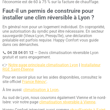
l’économie est de 60 à 75 % sur la facture de chauffage.
Faut-il un permis de construire pour
installer une clim réversible à Lyon ?
En général non pour un logement individuel. En copropriété,
une autorisation du syndic peut être nécessaire. En secteur
sauvegardé (Vieux-Lyon, Presqu’île), une déclaration
préalable est parfois requise. Happy Confort vous guide
dans ces démarches.
📞
04 28 04 01 12
— Devis climatisation réversible Lyon
gratuit et sans engagement.
👉
Notre page principale climatisation Lyon
|
Installateur
RGE Saint-Étienne
Pour en savoir plus sur les aides disponibles, consultez le
site officiel
France Rénov’
.
💬 Xavier - Happy Confort
À lire aussi:
climatisation à Lyon
.
Répond en quelques secondes
Au sud de Lyon, nous couvrons également Vienne et le nord-
Isère: voir notre page
climatisation réversible à Vienne
.
Bonjour ! Je suis Xavier. Comment
Happy Confort intervient aussi comme
chauffagiste à Saint-