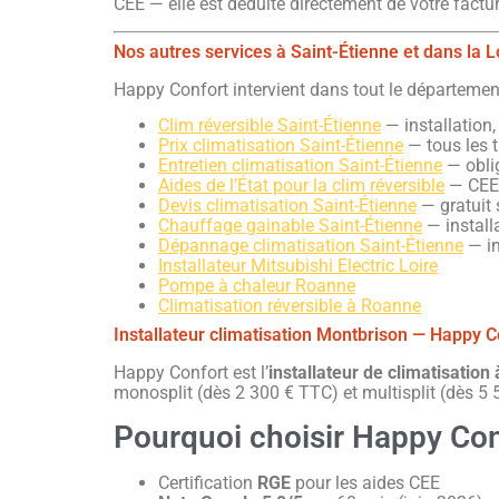
CEE — elle est déduite directement de votre factur
Nos autres services à Saint-Étienne et dans la L
Happy Confort intervient dans tout le départemen
Clim réversible Saint-Étienne
— installation,
Prix climatisation Saint-Étienne
— tous les t
Entretien climatisation Saint-Étienne
— oblig
Aides de l’État pour la clim réversible
— CEE 
Devis climatisation Saint-Étienne
— gratuit
Chauffage gainable Saint-Étienne
— installa
Dépannage climatisation Saint-Étienne
— in
Installateur Mitsubishi Electric Loire
Pompe à chaleur Roanne
Climatisation réversible à Roanne
Installateur climatisation Montbrison — Happy C
Happy Confort est l’
installateur de climatisation
monosplit (dès 2 300 € TTC) et multisplit (dès 5
Pourquoi choisir Happy Con
Certification
RGE
pour les aides CEE