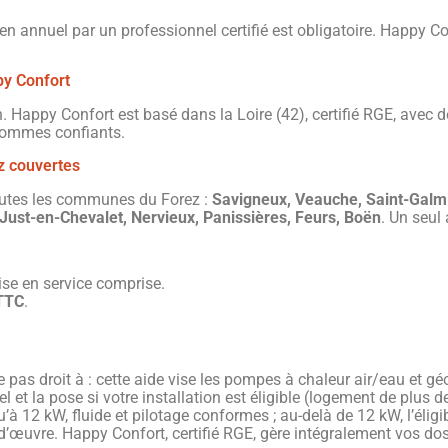
ien annuel par un professionnel certifié est obligatoire. Happy C
py Confort
n. Happy Confort est basé dans la Loire (42), certifié RGE, avec 
sommes confiants.
z couvertes
outes les communes du Forez :
Savigneux, Veauche, Saint-Galmi
Just-en-Chevalet, Nervieux, Panissières, Feurs, Boën
. Un seul
se en service comprise.
 TTC
.
re pas droit à : cette aide vise les pompes à chaleur air/eau et 
el et la pose si votre installation est éligible (logement de plus
à 12 kW, fluide et pilotage conformes ; au-delà de 12 kW, l’éligib
n-d’œuvre. Happy Confort, certifié RGE, gère intégralement vos do