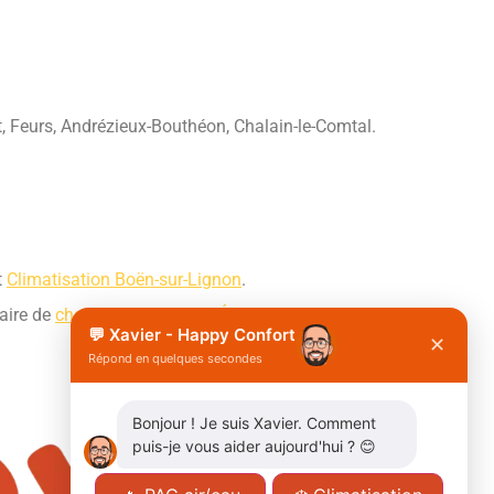
t, Feurs, Andrézieux-Bouthéon, Chalain-le-Comtal.
t
Climatisation Boën-sur-Lignon
.
faire de
chauffagiste à Saint-Étienne
et nos
💬 Xavier - Happy Confort
✕
Répond en quelques secondes
Bonjour ! Je suis Xavier. Comment
puis-je vous aider aujourd'hui ? 😊
X