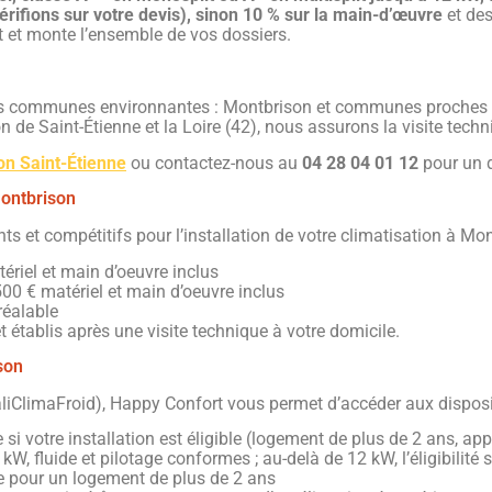
 vérifions sur votre devis), sinon 10 % sur la main-d’œuvre
et de
nt et monte l’ensemble de vos dossiers.
es communes environnantes : Montbrison et communes proches : 
 de Saint-Étienne et la Loire (42), nous assurons la visite techni
ion Saint-Étienne
ou contactez-nous au
04 28 04 01 12
pour un d
Montbrison
s et compétitifs pour l’installation de votre climatisation à Mon
tériel et main d’oeuvre inclus
 500 € matériel et main d’oeuvre inclus
réalable
 établis après une visite technique à votre domicile.
son
liClimaFroid), Happy Confort vous permet d’accéder aux dispositi
se si votre installation est éligible (logement de plus de 2 ans, a
W, fluide et pilotage conformes ; au-delà de 12 kW, l’éligibilité 
re pour un logement de plus de 2 ans