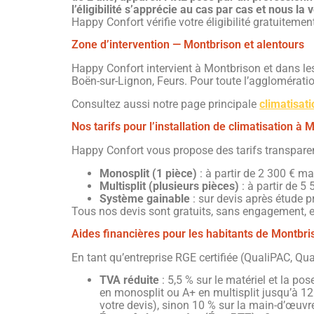
l’éligibilité s’apprécie au cas par cas et nous la
Happy Confort vérifie votre éligibilité gratuiteme
Zone d’intervention — Montbrison et alentours
Happy Confort intervient à Montbrison et dans l
Boën-sur-Lignon, Feurs. Pour toute l’agglomération
Consultez aussi notre page principale
climatisat
Nos tarifs pour l’installation de climatisation à 
Happy Confort vous propose des tarifs transparent
Monosplit (1 pièce)
: à partir de 2 300 € ma
Multisplit (plusieurs pièces)
: à partir de 5
Système gainable
: sur devis après étude p
Tous nos devis sont gratuits, sans engagement, et
Aides financières pour les habitants de Montbri
En tant qu’entreprise RGE certifiée (QualiPAC, Qua
TVA réduite
: 5,5 % sur le matériel et la po
en monosplit ou A+ en multisplit jusqu’à 12 k
votre devis), sinon 10 % sur la main-d’œuv