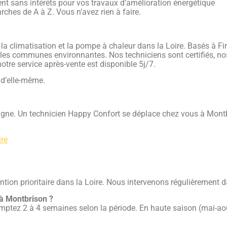
nt sans intérêts pour vos travaux d’amélioration énergétique
ches de A à Z. Vous n’avez rien à faire.
r la climatisation et la pompe à chaleur dans la Loire. Basés à 
 les communes environnantes. Nos techniciens sont certifiés, n
notre service après-vente est disponible 5j/7.
 d’elle-même.
igne. Un technicien Happy Confort se déplace chez vous à Montb
ire
vention prioritaire dans la Loire. Nous intervenons régulièrement
n à Montbrison ?
, comptez 2 à 4 semaines selon la période. En haute saison (mai