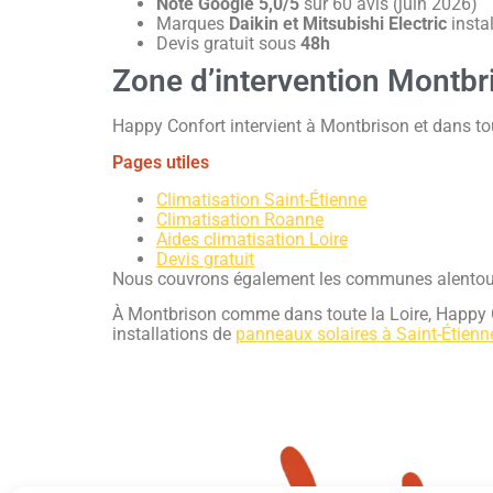
Note Google 5,0/5
sur 60 avis (juin 2026)
Marques
Daikin et Mitsubishi Electric
insta
Devis gratuit sous
48h
Zone d’intervention Montbr
Happy Confort intervient à Montbrison et dans to
Pages utiles
Climatisation Saint-Étienne
Climatisation Roanne
Aides climatisation Loire
Devis gratuit
Nous couvrons également les communes alentou
À Montbrison comme dans toute la Loire, Happy Con
installations de
panneaux solaires à Saint-Étienn