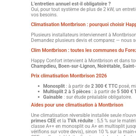
L’entretien annuel est-il obligatoire ?
Oui, pour tout système de plus de 2 kW, un entret
vos besoins.
Climatisation Montbrison : pourquoi choisir Hap
Plusieurs installateurs interviennent à Montbriso
Demandez plusieurs devis et comparez — nous 
Clim Montbrison : toutes les communes du Fore
Happy Confort intervient à Montbrison et dans t
Champdieu, Boen-sur-Lignon, Noirétable, Saint-
Prix climatisation Montbrison 2026
Monosplit
: à partir de
2 300 € TTC
posé, mi
Multisplit 2 à 5 pièces
: à partir de
5 500 €
Gainable
: sur étude préalable obligatoire.
Aides pour une climatisation à Montbrison
Une climatisation réversible installée seule n’ouv
primes CEE
et la
TVA réduite
: 5,5 % sur le matéri
classe A++ en monosplit ou A+ en multisplit jusqu’
vérifions sur votre devis), sinon 10 % sur la mai