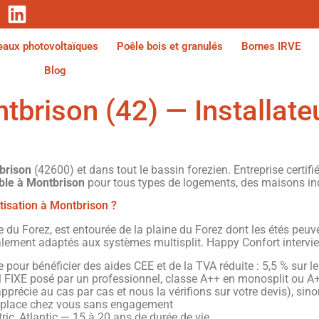
aux photovoltaïques
Poêle bois et granulés
Bornes IRVE
Blog
tbrison (42) — Installat
brison
(42600) et dans tout le bassin forezien. Entreprise certi
ible à Montbrison
pour tous types de logements, des maisons ind
tisation à Montbrison ?
le du Forez, est entourée de la plaine du Forez dont les étés pe
éalement adaptés aux systèmes multisplit. Happy Confort intervie
e pour bénéficier des aides CEE et de la TVA réduite : 5,5 % sur le 
l FIXE posé par un professionnel, classe A++ en monosplit ou A+ 
’apprécie au cas par cas et nous la vérifions sur votre devis), si
déplace chez vous sans engagement
tric, Atlantic — 15 à 20 ans de durée de vie