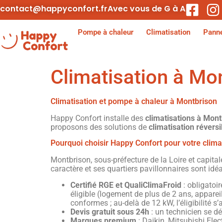
contact@happyconfort.fr
Avec vous de G à A
Pompe à chaleur
Climatisation
Panne
Climatisation à Mon
Climatisation et pompe à chaleur à Montbrison
Happy Confort installe des
climatisations à Mont
proposons des solutions de
climatisation révers
Pourquoi choisir Happy Confort pour votre clima
Montbrison, sous-préfecture de la Loire et capita
caractère et ses quartiers pavillonnaires sont id
Certifié RGE et QualiClimaFroid
: obligatoir
éligible (logement de plus de 2 ans, apparei
conformes ; au-delà de 12 kW, l’éligibilité s
Devis gratuit sous 24h
: un technicien se 
Marques premium
: Daikin, Mitsubishi Elec