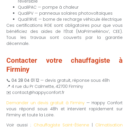
réversible
QualiPAC — pompe à chaleur
QualiPV — panneaux solaires photovoltaïques
Quali’IRVE — borne de recharge véhicule électrique
Ces certifications RGE sont obligatoires pour que vous
bénéficiez des aides de l’État (MaPrimeRénov’, CEE).
Tous les travaux sont couverts par la garantie
décennale.
Contacter votre chauffagiste à
Firminy
📞
04 28 04 01 12
— devis gratuit, réponse sous 48h
📍 4 rue du Pr Calmette, 42700 Firminy
✉️ contact@happyconfort.fr
Demander un devis gratuit à Firminy
— Happy Confort
vous répond sous 48h et intervient rapidement sur
Firminy et toute la Loire.
Voir aussi :
Chauffagiste Saint-Étienne
|
Climatisation