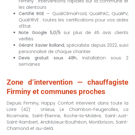
Firminy : interventions rapides sur la commune et
les alentours
Certifié RGE
— QualiClimaFroid, QualiPAC, QualiPV,
Quali’IRVE : toutes les certifications pour vos aides
d’État
Note Google 5,0/5
sur plus de 45 avis clients
vérifiés
Gérant Xavier Rolland
, spécialiste depuis 2022, suivi
personnalisé de chaque chantier
Devis gratuit sous 48h
, installation sous 2
semaines
Zone d’intervention — chauffagiste
Firminy et communes proches
Depuis Firminy, Happy Confort intervient dans toute la
Loire (42) : Unieux, Le Chambon-Feugerolles, La
Ricamarie, Saint-Étienne, Roche-la-Molière, Saint-Just-
Saint-Rambert, Andrézieux-Bouthéon, Montbrison, Saint-
Chamond et au-delà.