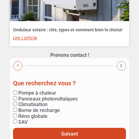
Onduleur solaire : rôle, types et comment bien le choisir
Lire L'article
Prenons contact !
1
2
Que recherchez vous ?
Pompe à chaleur
Panneaux photovoltaïques
💬 Xavier - Happy Confort
Climatisation
Répond en quelques secondes
Borne de recharge
Réno globale
SAV
Bonjour ! Je suis Xavier. Comment
puis-je vous aider aujourd'hui ? 😊
X
Suivant