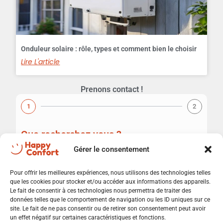
Onduleur solaire : rôle, types et comment bien le choisir
Lire L'article
Prenons contact !
1
2
Que recherchez vous ?
Gérer le consentement
Pompe à chaleur
Panneaux photovoltaïques
💬 Xavier - Happy Confort
Climatisation
Répond en quelques secondes
Pour offrir les meilleures expériences, nous utilisons des technologies telles
Borne de recharge
que les cookies pour stocker et/ou accéder aux informations des appareils.
Réno globale
Le fait de consentir à ces technologies nous permettra de traiter des
SAV
données telles que le comportement de navigation ou les ID uniques sur ce
Bonjour ! Je suis Xavier. Comment
site. Le fait de ne pas consentir ou de retirer son consentement peut avoir
puis-je vous aider aujourd'hui ? 😊
X
Suivant
un effet négatif sur certaines caractéristiques et fonctions.