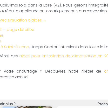
aliClimaFroid dans la Loire (42). Nous gérons l’intégral
VA réduite appliquée automatiquement. Vous n’avez rien à
avec simulation d’aides →
26 — page détaillée
ne
e
 à Saint-Étienne
, Happy Confort intervient dans toute la Lo
 détail des
aides pour l’installation de climatisation en 2
our votre chauffage ? Découvrez notre métier de
c
tretien annuel.
oir plus ?
Preno