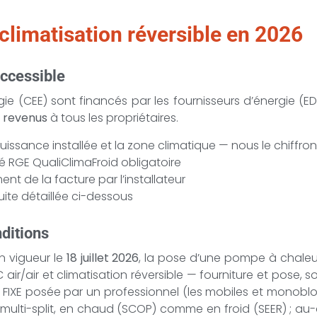
climatisation réversible en 2026
accessible
gie (CEE) sont financés par les fournisseurs d’énergie (EDF
e revenus
à tous les propriétaires.
puissance installée et la zone climatique — nous le chiffron
ifié RGE QualiClimaFroid obligatoire
ent de la facture par l’installateur
uite détaillée ci-dessous
nditions
en vigueur le
18 juillet 2026
, la pose d’une pompe à chaleur 
 air/air et climatisation réversible — fourniture et pose,
n FIXE posée par un professionnel (les mobiles et monobloc
ulti-split, en chaud (SCOP) comme en froid (SEER) ; au-de