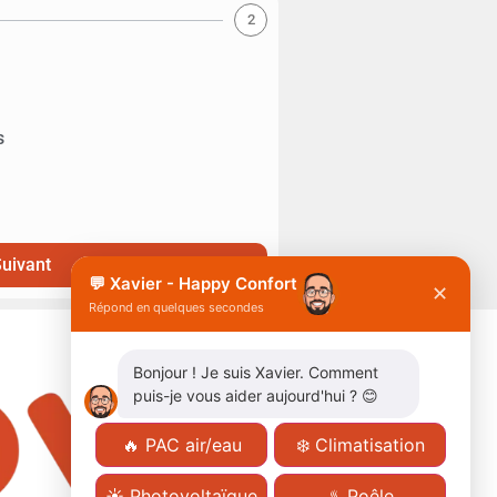
2
s
uivant
💬 Xavier - Happy Confort
✕
Répond en quelques secondes
Bonjour ! Je suis Xavier. Comment
puis-je vous aider aujourd'hui ? 😊
X
🔥 PAC air/eau
❄️ Climatisation
☀️ Photovoltaïque
♨️ Poêle