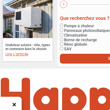
1
Que recherchez vous ?
Pompe à chaleur
Panneaux photovoltaïque
Climatisation
Borne de recharge
Réno globale
Onduleur solaire : rôle, types
SAV
et comment bien le choisir
Lire L'article
S