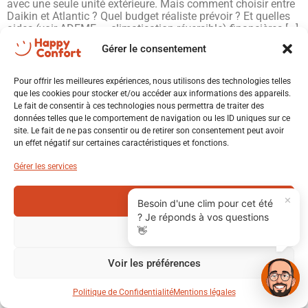
avec une seule unité extérieure. Mais comment choisir entre
Daikin et Atlantic ? Quel budget réaliste prévoir ? Et quelles
aides (voir ADEME — climatisation réversible) financières […]
Gérer le consentement
💬 Xavier - Happy Confort
Répond en quelques secondes
Pour offrir les meilleures expériences, nous utilisons des technologies telles
que les cookies pour stocker et/ou accéder aux informations des appareils.
Le fait de consentir à ces technologies nous permettra de traiter des
données telles que le comportement de navigation ou les ID uniques sur ce
Bonjour ! Je suis Xavier. Comment
site. Le fait de ne pas consentir ou de retirer son consentement peut avoir
puis-je vous aider aujourd'hui ? 😊
X
un effet négatif sur certaines caractéristiques et fonctions.
Installateur RGE Saint-Étienne
🔥 PAC air/eau
❄️ Climatisation
Tous droits réservés
Gérer les services
☀️ Photovoltaïque
♨️ Poêle
✕
Accepter
Besoin d'une clim pour cet été
? Je réponds à vos questions
🔌 Borne IRVE
🏠 Rénovation
👋
Refuser
Voir les préférences
📞 Appeler
Politique de Confidentialité
Mentions légales