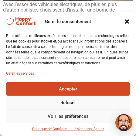
Avec l’essor des véhicules électriques, de plus en plus
d’automobilistes choisissent d’installer une borne de
recharge directement à leur domicile. À Saint-Chamond, cette
solution permet de recharger son véhicule facilement, en
Gérer le consentement
toute sécurité et à moindre coût. 🌡️ Vous êtes dans la Loire ?
💬 Xavier - Happy Confort
Happy Confort installe et entretient votre climatisation dans
Répond en quelques secondes
Pour offrir les meilleures expériences, nous utilisons des technologies telles
toute l’agglomération stéphanoise. […]
que les cookies pour stocker et/ou accéder aux informations des appareils.
Le fait de consentir à ces technologies nous permettra de traiter des
données telles que le comportement de navigation ou les ID uniques sur ce
Bonjour ! Je suis Xavier. Comment
site. Le fait de ne pas consentir ou de retirer son consentement peut avoir
puis-je vous aider aujourd'hui ? 😊
X
un effet négatif sur certaines caractéristiques et fonctions.
🔥 PAC air/eau
❄️ Climatisation
Gérer les services
☀️ Photovoltaïque
♨️ Poêle
Accepter
Installateur RGE Saint-Étienne
Tous droits réservés
🔌 Borne IRVE
🏠 Rénovation
Refuser
Voir les préférences
📞 Appeler
Politique de Confidentialité
Mentions légales