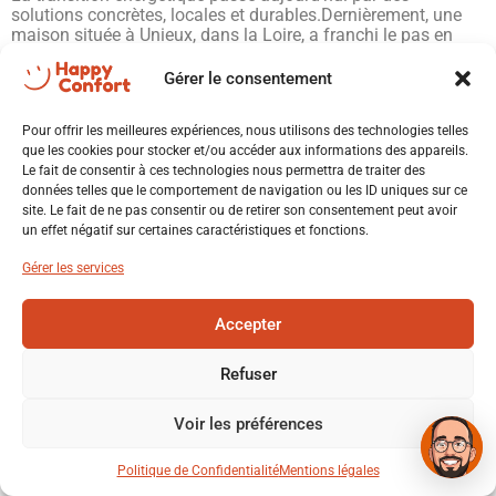
solutions concrètes, locales et durables.Dernièrement, une
maison située à Unieux, dans la Loire, a franchi le pas en
s’équipant d’une installation photovoltaïque complète,
pensée pour réduire sa dépendance au réseau et maîtriser
Gérer le consentement
ses dépenses énergétiques sur le long terme. 🌡️ Vous êtes
💬 Xavier - Happy Confort
dans la Loire ? Happy Confort […]
Répond en quelques secondes
Pour offrir les meilleures expériences, nous utilisons des technologies telles
que les cookies pour stocker et/ou accéder aux informations des appareils.
Le fait de consentir à ces technologies nous permettra de traiter des
données telles que le comportement de navigation ou les ID uniques sur ce
Bonjour ! Je suis Xavier. Comment
site. Le fait de ne pas consentir ou de retirer son consentement peut avoir
puis-je vous aider aujourd'hui ? 😊
X
un effet négatif sur certaines caractéristiques et fonctions.
🔥 PAC air/eau
❄️ Climatisation
Gérer les services
Installateur RGE Saint-Étienne
☀️ Photovoltaïque
♨️ Poêle
Accepter
Tous droits réservés
🔌 Borne IRVE
🏠 Rénovation
Refuser
Voir les préférences
📞 Appeler
Politique de Confidentialité
Mentions légales