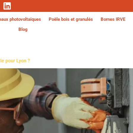
aux photovoltaïques
Poêle bois et granulés
Bornes IRVE
Blog
ale pour Lyon ?