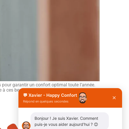
 pour garantir un confort optimal toute l’année.
à ces besoins variés. Dans cet article, nous
💬 Xavier - Happy Confort
✕
Répond en quelques secondes
Bonjour ! Je suis Xavier. Comment
puis-je vous aider aujourd'hui ? 😊
X