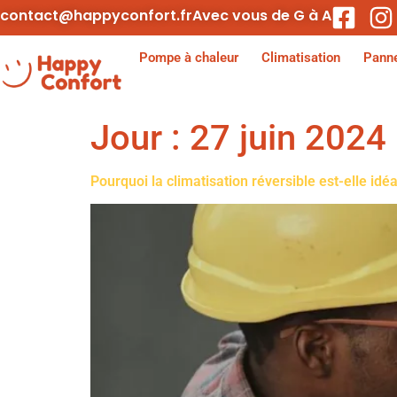
contact@happyconfort.fr
Avec vous de G à A
Pompe à chaleur
Climatisation
Panne
Jour :
27 juin 2024
Pourquoi la climatisation réversible est-elle idé